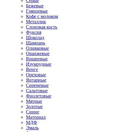
Серые
Бежевые
Глянцевые
Кофе с молоком
Металлик
Слоновая кость
Фуксия
Шоколад
Шампань
Оливковые
Оранжевые
Вишневые
Изумрудные
Венге
Ореховые
Янтарные
Сиреневые
Салатовые
Фиолетовые
Мятные
Золотые
Синие
Материал
МДФ
Эмаль