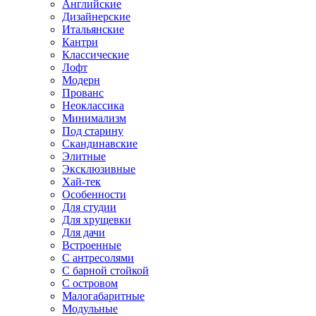
Английские
Дизайнерские
Итальянские
Кантри
Классические
Лофт
Модерн
Прованс
Неоклассика
Минимализм
Под старину
Скандинавские
Элитные
Эксклюзивные
Хай-тек
Особенности
Для студии
Для хрущевки
Для дачи
Встроенные
С антресолями
С барной стойкой
С островом
Малогабаритные
Модульные