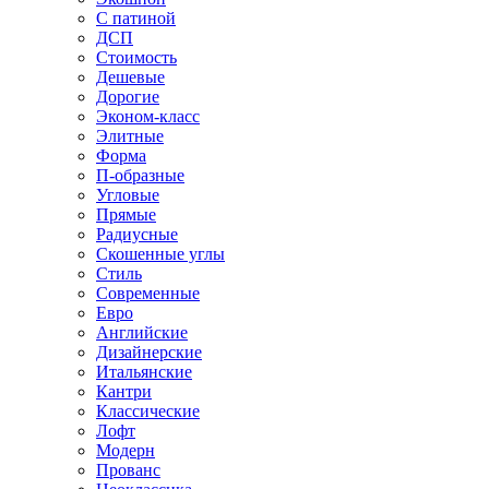
С патиной
ДСП
Стоимость
Дешевые
Дорогие
Эконом-класс
Элитные
Форма
П-образные
Угловые
Прямые
Радиусные
Скошенные углы
Стиль
Современные
Евро
Английские
Дизайнерские
Итальянские
Кантри
Классические
Лофт
Модерн
Прованс