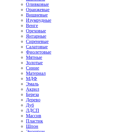
Оливковые
Оранжевые
Вишневые
Изумрудные
Венге
Ореховые
Янтарные
Сиреневые
Салатовые
Фиолетовые
Мятные
Золотые
Синие
Материал
МДФ
Эмаль
Акрил
Береза
Дерево
Дуб
ЛДСП
Массив
Пластик
Шпон
Экошпон