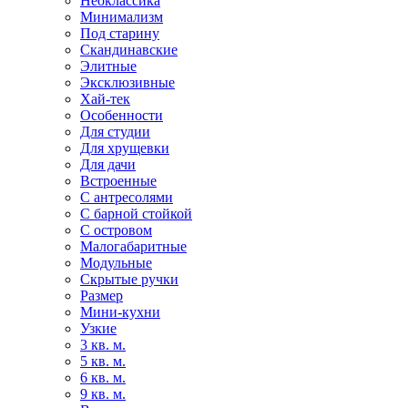
Неоклассика
Минимализм
Под старину
Скандинавские
Элитные
Эксклюзивные
Хай-тек
Особенности
Для студии
Для хрущевки
Для дачи
Встроенные
С антресолями
С барной стойкой
С островом
Малогабаритные
Модульные
Скрытые ручки
Размер
Мини-кухни
Узкие
3 кв. м.
5 кв. м.
6 кв. м.
9 кв. м.