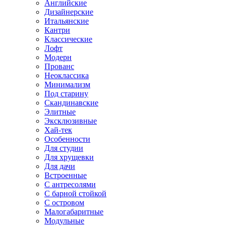
Английские
Дизайнерские
Итальянские
Кантри
Классические
Лофт
Модерн
Прованс
Неоклассика
Минимализм
Под старину
Скандинавские
Элитные
Эксклюзивные
Хай-тек
Особенности
Для студии
Для хрущевки
Для дачи
Встроенные
С антресолями
С барной стойкой
С островом
Малогабаритные
Модульные