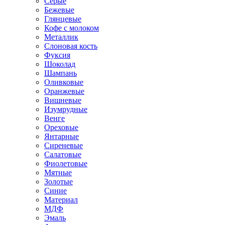
Серые
Бежевые
Глянцевые
Кофе с молоком
Металлик
Слоновая кость
Фуксия
Шоколад
Шампань
Оливковые
Оранжевые
Вишневые
Изумрудные
Венге
Ореховые
Янтарные
Сиреневые
Салатовые
Фиолетовые
Мятные
Золотые
Синие
Материал
МДФ
Эмаль