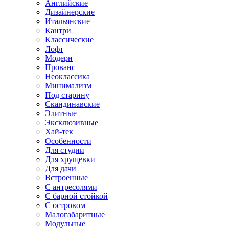
Английские
Дизайнерские
Итальянские
Кантри
Классические
Лофт
Модерн
Прованс
Неоклассика
Минимализм
Под старину
Скандинавские
Элитные
Эксклюзивные
Хай-тек
Особенности
Для студии
Для хрущевки
Для дачи
Встроенные
С антресолями
С барной стойкой
С островом
Малогабаритные
Модульные