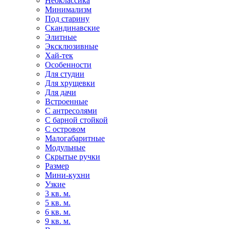
Неоклассика
Минимализм
Под старину
Скандинавские
Элитные
Эксклюзивные
Хай-тек
Особенности
Для студии
Для хрущевки
Для дачи
Встроенные
С антресолями
С барной стойкой
С островом
Малогабаритные
Модульные
Скрытые ручки
Размер
Мини-кухни
Узкие
3 кв. м.
5 кв. м.
6 кв. м.
9 кв. м.