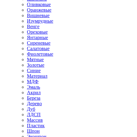
Оливковые
Оранжевые
Вишневые
Изумрудные
Венге
Ореховые
Янтарные
Сиреневые
Салатовые
Фиолетовые
Мятные
Золотые
Синие
Материал
МДФ
Эмаль
Акрил
Береза
Дерево
Дуб
ЛДСП
Массив
Пластик
Шпон
Экошпон