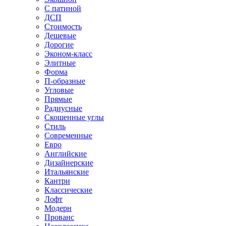
С патиной
ДСП
Стоимость
Дешевые
Дорогие
Эконом-класс
Элитные
Форма
П-образные
Угловые
Прямые
Радиусные
Скошенные углы
Стиль
Современные
Евро
Английские
Дизайнерские
Итальянские
Кантри
Классические
Лофт
Модерн
Прованс