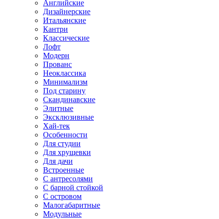
Английские
Дизайнерские
Итальянские
Кантри
Классические
Лофт
Модерн
Прованс
Неоклассика
Минимализм
Под старину
Скандинавские
Элитные
Эксклюзивные
Хай-тек
Особенности
Для студии
Для хрущевки
Для дачи
Встроенные
С антресолями
С барной стойкой
С островом
Малогабаритные
Модульные