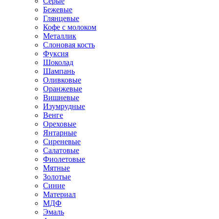
Серые
Бежевые
Глянцевые
Кофе с молоком
Металлик
Слоновая кость
Фуксия
Шоколад
Шампань
Оливковые
Оранжевые
Вишневые
Изумрудные
Венге
Ореховые
Янтарные
Сиреневые
Салатовые
Фиолетовые
Мятные
Золотые
Синие
Материал
МДФ
Эмаль