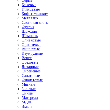
Серые
Бежевые
Глянцевые
Кофе с молоком
Металлик
Слоновая кость
Фуксия
Шоколад
Шампань
Оливковые
Оранжевые
Вишневые
Изумрудные
Венге
Ореховые
Янтарные
Сиреневые
Салатовые
Фиолетовые
Мятные
Золотые
Синие
Материал
МДФ
Эмаль