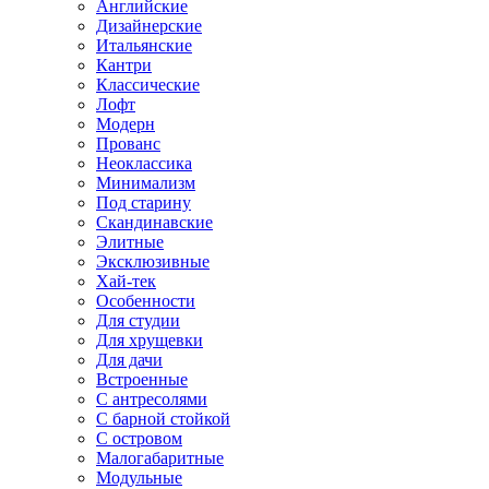
Английские
Дизайнерские
Итальянские
Кантри
Классические
Лофт
Модерн
Прованс
Неоклассика
Минимализм
Под старину
Скандинавские
Элитные
Эксклюзивные
Хай-тек
Особенности
Для студии
Для хрущевки
Для дачи
Встроенные
С антресолями
С барной стойкой
С островом
Малогабаритные
Модульные