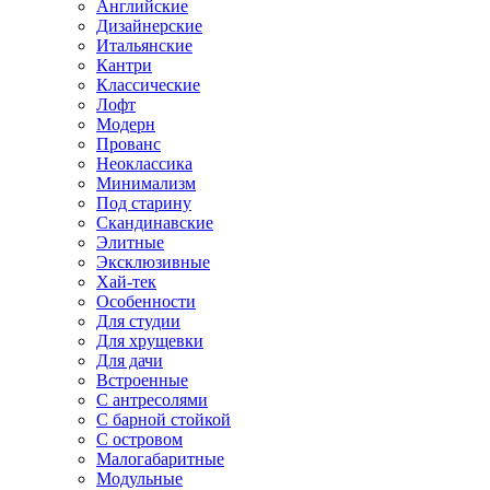
Английские
Дизайнерские
Итальянские
Кантри
Классические
Лофт
Модерн
Прованс
Неоклассика
Минимализм
Под старину
Скандинавские
Элитные
Эксклюзивные
Хай-тек
Особенности
Для студии
Для хрущевки
Для дачи
Встроенные
С антресолями
С барной стойкой
С островом
Малогабаритные
Модульные