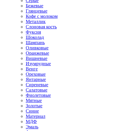
Серые
Бежевые
Глянцевые
Кофе с молоком
Металлик
Слоновая кость
Фуксия
Шоколад
Шампань
Оливковые
Оранжевые
Вишневые
Изумрудные
Венге
Ореховые
Янтарные
Сиреневые
Салатовые
Фиолетовые
Мятные
Золотые
Синие
Материал
МДФ
Эмаль