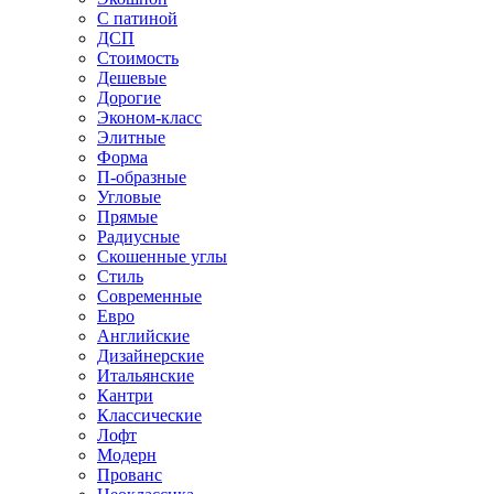
С патиной
ДСП
Стоимость
Дешевые
Дорогие
Эконом-класс
Элитные
Форма
П-образные
Угловые
Прямые
Радиусные
Скошенные углы
Стиль
Современные
Евро
Английские
Дизайнерские
Итальянские
Кантри
Классические
Лофт
Модерн
Прованс