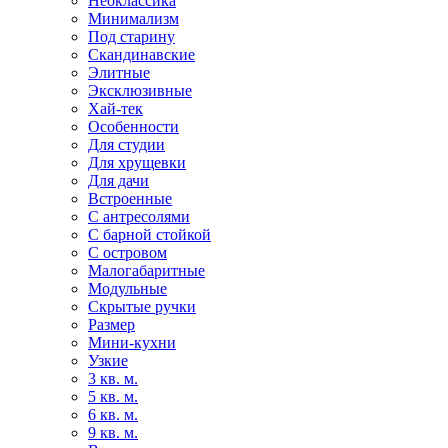
Неоклассика
Минимализм
Под старину
Скандинавские
Элитные
Эксклюзивные
Хай-тек
Особенности
Для студии
Для хрущевки
Для дачи
Встроенные
С антресолями
С барной стойкой
С островом
Малогабаритные
Модульные
Скрытые ручки
Размер
Мини-кухни
Узкие
3 кв. м.
5 кв. м.
6 кв. м.
9 кв. м.