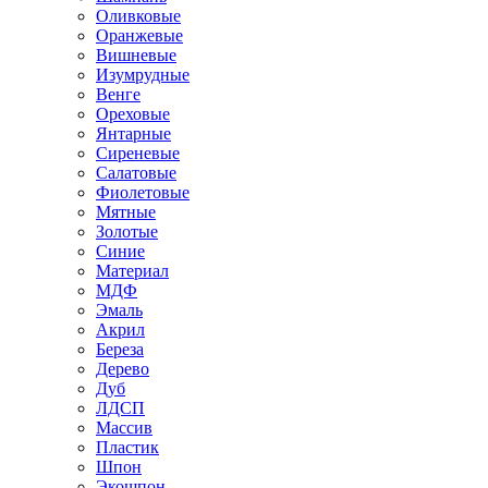
Оливковые
Оранжевые
Вишневые
Изумрудные
Венге
Ореховые
Янтарные
Сиреневые
Салатовые
Фиолетовые
Мятные
Золотые
Синие
Материал
МДФ
Эмаль
Акрил
Береза
Дерево
Дуб
ЛДСП
Массив
Пластик
Шпон
Экошпон