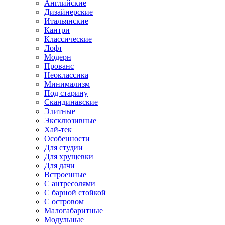
Английские
Дизайнерские
Итальянские
Кантри
Классические
Лофт
Модерн
Прованс
Неоклассика
Минимализм
Под старину
Скандинавские
Элитные
Эксклюзивные
Хай-тек
Особенности
Для студии
Для хрущевки
Для дачи
Встроенные
С антресолями
С барной стойкой
С островом
Малогабаритные
Модульные