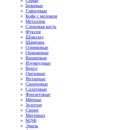
Серые
Бежевые
Глянцевые
Кофе с молоком
Металлик
Слоновая кость
Фуксия
Шоколад
Шампань
Оливковые
Оранжевые
Вишневые
Изумрудные
Венге
Ореховые
Янтарные
Сиреневые
Салатовые
Фиолетовые
Мятные
Золотые
Синие
Материал
МДФ
Эмаль