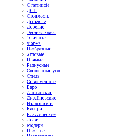
С патиной
ДСП
Стоимость
Дешевые
Дорогие
Эконом-класс
Элитные
Форма
П-образные
Угловые
Прямые
Радиусные
Скошенные углы
Стиль
Современные
Евро
Английские
Дизайнерские
Итальянские
Кантри
Классические
Лофт
Модерн
Прованс