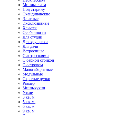
Неоклассика
Минимализм
Под старину
Скандинавские
Элитные
Эксклюзивные
Хай-тек
Особенности
Для студии
Для хрущевки
Для дачи
Встроенные
С антресолями
С барной стойкой
С островом
Малогабаритные
Модульные
Скрытые ручки
Размер
Мини-кухни
Узкие
3 кв. м.
5 кв. м.
6 кв. м.
9 кв. м.