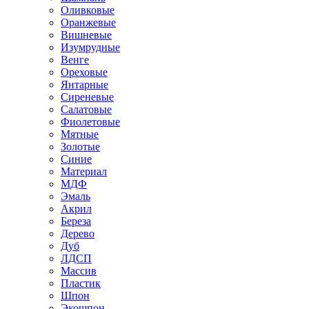
Оливковые
Оранжевые
Вишневые
Изумрудные
Венге
Ореховые
Янтарные
Сиреневые
Салатовые
Фиолетовые
Мятные
Золотые
Синие
Материал
МДФ
Эмаль
Акрил
Береза
Дерево
Дуб
ЛДСП
Массив
Пластик
Шпон
Экошпон