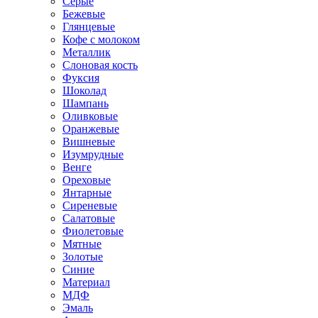
Серые
Бежевые
Глянцевые
Кофе с молоком
Металлик
Слоновая кость
Фуксия
Шоколад
Шампань
Оливковые
Оранжевые
Вишневые
Изумрудные
Венге
Ореховые
Янтарные
Сиреневые
Салатовые
Фиолетовые
Мятные
Золотые
Синие
Материал
МДФ
Эмаль