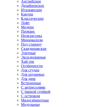
Английские
Дизайнерские
Итальянские
Кантри
Классические
Лофт
Модерн
Прованс
Неоклассика
Минимализм
Под старину
Скандинавские
Элитные
Эксклюзивные
Хай-тек
Особенности
Для студии
Для хрущевки
Для дачи
Встроенные
С антресолями
С барной стойкой
С островом
Малогабаритные
Модульные