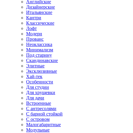
Английские
Дизайнерские
Итальянские
Кантри
Классические
Лофт
Модерн
Прованс
Неоклассика
Минимализм
Под старину
Скандинавские
Элитные
Эксклюзивные
Хай-тек
Особенности
Для студии
Для хрущевки
Для дачи
Встроенные
С антресолями
С барной стойкой
С островом
Малогабаритные
Модульные