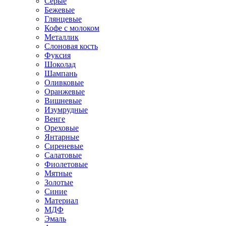
Серые
Бежевые
Глянцевые
Кофе с молоком
Металлик
Слоновая кость
Фуксия
Шоколад
Шампань
Оливковые
Оранжевые
Вишневые
Изумрудные
Венге
Ореховые
Янтарные
Сиреневые
Салатовые
Фиолетовые
Мятные
Золотые
Синие
Материал
МДФ
Эмаль