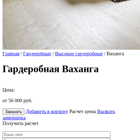
Главная
/
Гардеробные
/
Высокие гардеробные
/ Ваханга
Гардеробная Ваханга
Цена:
от 56 000
руб.
Добавить в корзину
Расчет цены
Вызвать
Заказать
замерщика
Получить расчет