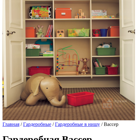
Главная
/
Гардеробные
/
Гардеробные в нишу
/ Вассер
Гардеробная Вассер