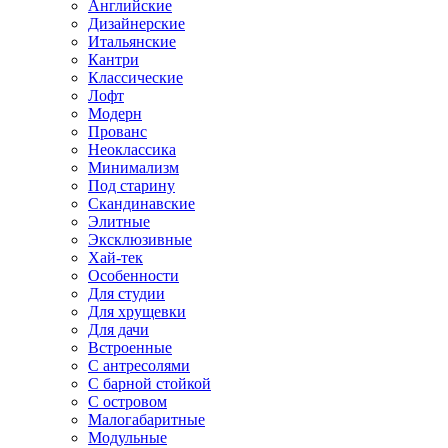
Английские
Дизайнерские
Итальянские
Кантри
Классические
Лофт
Модерн
Прованс
Неоклассика
Минимализм
Под старину
Скандинавские
Элитные
Эксклюзивные
Хай-тек
Особенности
Для студии
Для хрущевки
Для дачи
Встроенные
С антресолями
С барной стойкой
С островом
Малогабаритные
Модульные