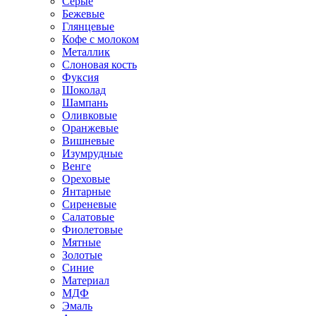
Серые
Бежевые
Глянцевые
Кофе с молоком
Металлик
Слоновая кость
Фуксия
Шоколад
Шампань
Оливковые
Оранжевые
Вишневые
Изумрудные
Венге
Ореховые
Янтарные
Сиреневые
Салатовые
Фиолетовые
Мятные
Золотые
Синие
Материал
МДФ
Эмаль