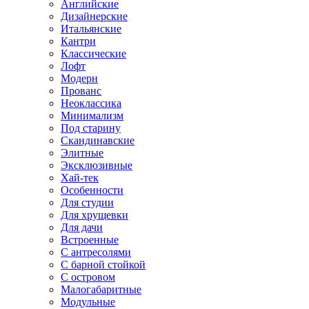
Английские
Дизайнерские
Итальянские
Кантри
Классические
Лофт
Модерн
Прованс
Неоклассика
Минимализм
Под старину
Скандинавские
Элитные
Эксклюзивные
Хай-тек
Особенности
Для студии
Для хрущевки
Для дачи
Встроенные
С антресолями
С барной стойкой
С островом
Малогабаритные
Модульные