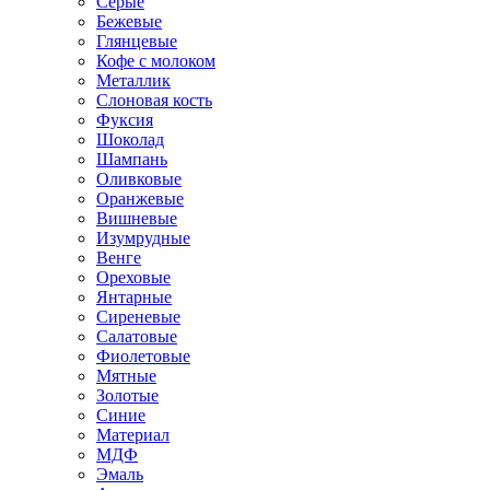
Серые
Бежевые
Глянцевые
Кофе с молоком
Металлик
Слоновая кость
Фуксия
Шоколад
Шампань
Оливковые
Оранжевые
Вишневые
Изумрудные
Венге
Ореховые
Янтарные
Сиреневые
Салатовые
Фиолетовые
Мятные
Золотые
Синие
Материал
МДФ
Эмаль