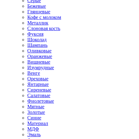
Серые
Бежевые
Глянцевые
Кофе с молоком
Металлик
Слоновая кость
Фуксия
Шоколад
Шампань
Оливковые
Оранжевые
Вишневые
Изумрудные
Венге
Ореховые
Янтарные
Сиреневые
Салатовые
Фиолетовые
Мятные
Золотые
Синие
Материал
МДФ
Эмаль