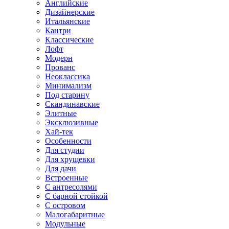
Английские
Дизайнерские
Итальянские
Кантри
Классические
Лофт
Модерн
Прованс
Неоклассика
Минимализм
Под старину
Скандинавские
Элитные
Эксклюзивные
Хай-тек
Особенности
Для студии
Для хрущевки
Для дачи
Встроенные
С антресолями
С барной стойкой
С островом
Малогабаритные
Модульные