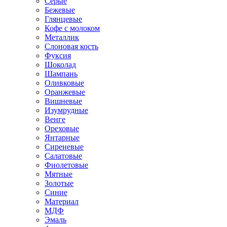
Серые
Бежевые
Глянцевые
Кофе с молоком
Металлик
Слоновая кость
Фуксия
Шоколад
Шампань
Оливковые
Оранжевые
Вишневые
Изумрудные
Венге
Ореховые
Янтарные
Сиреневые
Салатовые
Фиолетовые
Мятные
Золотые
Синие
Материал
МДФ
Эмаль