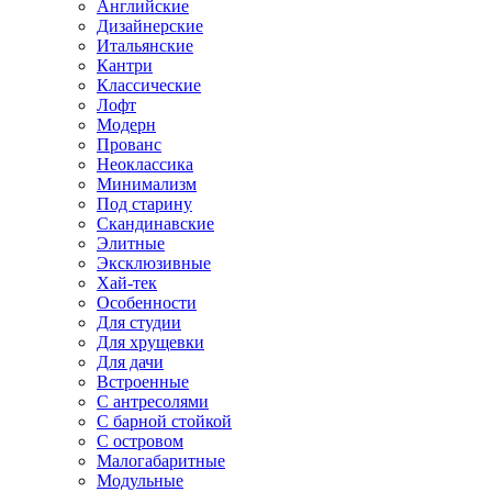
Английские
Дизайнерские
Итальянские
Кантри
Классические
Лофт
Модерн
Прованс
Неоклассика
Минимализм
Под старину
Скандинавские
Элитные
Эксклюзивные
Хай-тек
Особенности
Для студии
Для хрущевки
Для дачи
Встроенные
С антресолями
С барной стойкой
С островом
Малогабаритные
Модульные