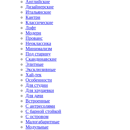
Английские
Дизайнерские
Итальянские
Кантри
Классические
Лофт
Модерн
Прованс
Неоклассика
Минимализм
Под старину
Скандинавские
Элитные
Эксклюзивные
Хай-тек
Особенности
Для студии
Для хрущевки
Для дачи
Встроенные
С антресолями
С барной стойкой
С островом
Малогабаритные
Модульные