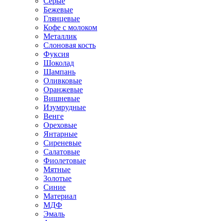
Серые
Бежевые
Глянцевые
Кофе с молоком
Металлик
Слоновая кость
Фуксия
Шоколад
Шампань
Оливковые
Оранжевые
Вишневые
Изумрудные
Венге
Ореховые
Янтарные
Сиреневые
Салатовые
Фиолетовые
Мятные
Золотые
Синие
Материал
МДФ
Эмаль