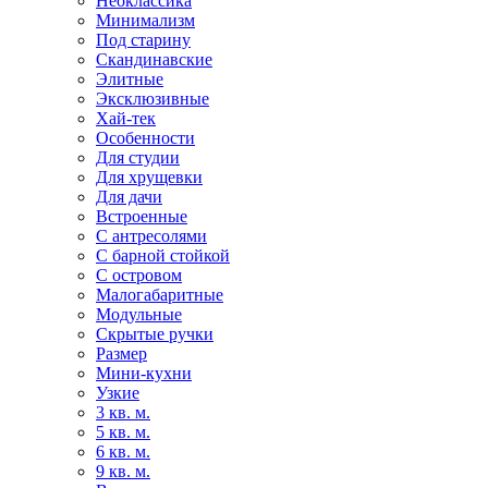
Неоклассика
Минимализм
Под старину
Скандинавские
Элитные
Эксклюзивные
Хай-тек
Особенности
Для студии
Для хрущевки
Для дачи
Встроенные
С антресолями
С барной стойкой
С островом
Малогабаритные
Модульные
Скрытые ручки
Размер
Мини-кухни
Узкие
3 кв. м.
5 кв. м.
6 кв. м.
9 кв. м.