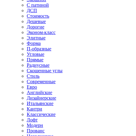
С патиной
ДСП
Стоимость
Дешевые
Дорогие
Эконом-класс
Элитные
Форма
П-образные
Угловые
Прямые
Радиусные
Скошенные углы
Стиль
Современные
Евро
Английские
Дизайнерские
Итальянские
Кантри
Классические
Лофт
Модерн
Прованс