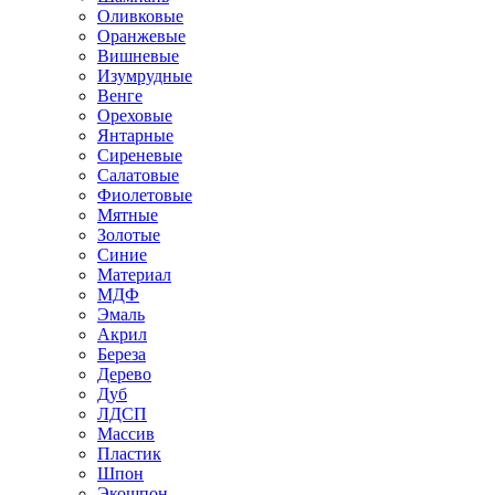
Оливковые
Оранжевые
Вишневые
Изумрудные
Венге
Ореховые
Янтарные
Сиреневые
Салатовые
Фиолетовые
Мятные
Золотые
Синие
Материал
МДФ
Эмаль
Акрил
Береза
Дерево
Дуб
ЛДСП
Массив
Пластик
Шпон
Экошпон