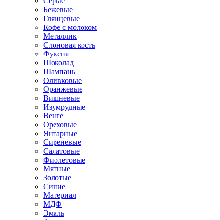
Серые
Бежевые
Глянцевые
Кофе с молоком
Металлик
Слоновая кость
Фуксия
Шоколад
Шампань
Оливковые
Оранжевые
Вишневые
Изумрудные
Венге
Ореховые
Янтарные
Сиреневые
Салатовые
Фиолетовые
Мятные
Золотые
Синие
Материал
МДФ
Эмаль