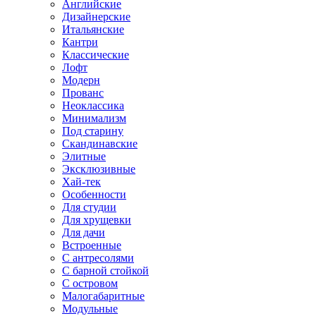
Английские
Дизайнерские
Итальянские
Кантри
Классические
Лофт
Модерн
Прованс
Неоклассика
Минимализм
Под старину
Скандинавские
Элитные
Эксклюзивные
Хай-тек
Особенности
Для студии
Для хрущевки
Для дачи
Встроенные
С антресолями
С барной стойкой
С островом
Малогабаритные
Модульные