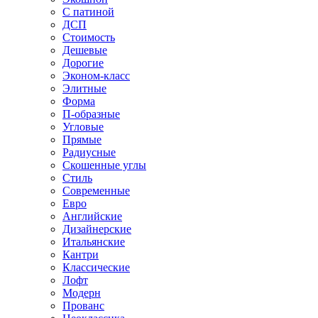
С патиной
ДСП
Стоимость
Дешевые
Дорогие
Эконом-класс
Элитные
Форма
П-образные
Угловые
Прямые
Радиусные
Скошенные углы
Стиль
Современные
Евро
Английские
Дизайнерские
Итальянские
Кантри
Классические
Лофт
Модерн
Прованс