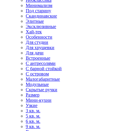
Неоклассика
Минимализм
Под старину
Скандинавские
Элитные
Эксклюзивные
Хай-тек
Особенности
Для студии
Для хрущевки
Для дачи
Встроенные
С антресолями
С барной стойкой
С островом
Малогабаритные
Модульные
Скрытые ручки
Размер
Мини-кухни
Узкие
3 кв. м.
5 кв. м.
6 кв. м.
9 кв. м.