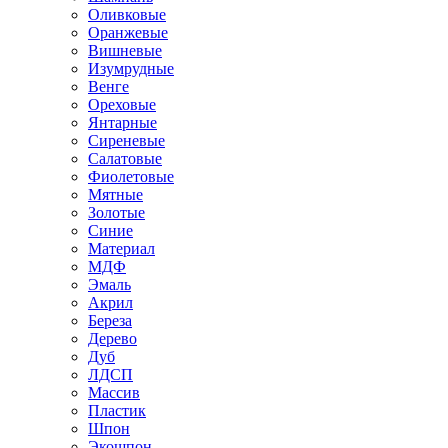
Оливковые
Оранжевые
Вишневые
Изумрудные
Венге
Ореховые
Янтарные
Сиреневые
Салатовые
Фиолетовые
Мятные
Золотые
Синие
Материал
МДФ
Эмаль
Акрил
Береза
Дерево
Дуб
ЛДСП
Массив
Пластик
Шпон
Экошпон