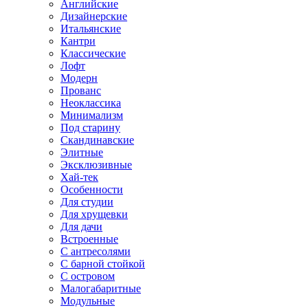
Английские
Дизайнерские
Итальянские
Кантри
Классические
Лофт
Модерн
Прованс
Неоклассика
Минимализм
Под старину
Скандинавские
Элитные
Эксклюзивные
Хай-тек
Особенности
Для студии
Для хрущевки
Для дачи
Встроенные
С антресолями
С барной стойкой
С островом
Малогабаритные
Модульные