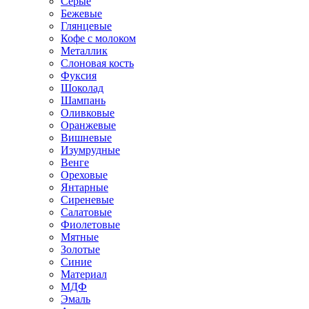
Серые
Бежевые
Глянцевые
Кофе с молоком
Металлик
Слоновая кость
Фуксия
Шоколад
Шампань
Оливковые
Оранжевые
Вишневые
Изумрудные
Венге
Ореховые
Янтарные
Сиреневые
Салатовые
Фиолетовые
Мятные
Золотые
Синие
Материал
МДФ
Эмаль