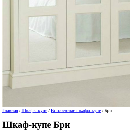
Главная
/
Шкафы-купе
/
Встроенные шкафы-купе
/ Бри
Шкаф-купе Бри