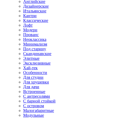
Английские
Дизайнерские
Итальянские
Кантри
Классические
Лофт
Модерн
Прованс
Неоклассика
Минимализм
Под старину
Скандинавские
Элитные
Эксклюзивные
Хай-тек
Особенности
Для студии
Для хрущевки
Для дачи
Встроенные
С антресолями
С барной стойкой
С островом
Малогабаритные
Модульные