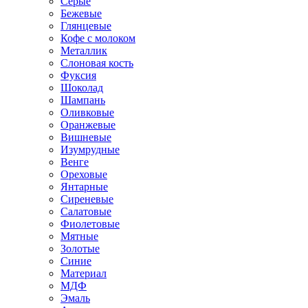
Серые
Бежевые
Глянцевые
Кофе с молоком
Металлик
Слоновая кость
Фуксия
Шоколад
Шампань
Оливковые
Оранжевые
Вишневые
Изумрудные
Венге
Ореховые
Янтарные
Сиреневые
Салатовые
Фиолетовые
Мятные
Золотые
Синие
Материал
МДФ
Эмаль