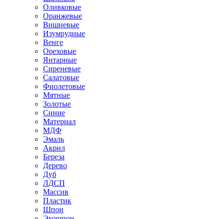
Оливковые
Оранжевые
Вишневые
Изумрудные
Венге
Ореховые
Янтарные
Сиреневые
Салатовые
Фиолетовые
Мятные
Золотые
Синие
Материал
МДФ
Эмаль
Акрил
Береза
Дерево
Дуб
ЛДСП
Массив
Пластик
Шпон
Экошпон