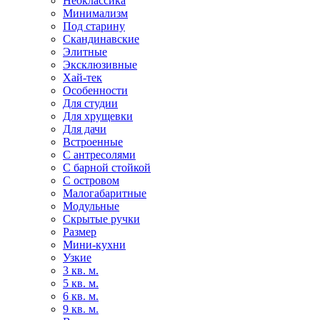
Неоклассика
Минимализм
Под старину
Скандинавские
Элитные
Эксклюзивные
Хай-тек
Особенности
Для студии
Для хрущевки
Для дачи
Встроенные
С антресолями
С барной стойкой
С островом
Малогабаритные
Модульные
Скрытые ручки
Размер
Мини-кухни
Узкие
3 кв. м.
5 кв. м.
6 кв. м.
9 кв. м.