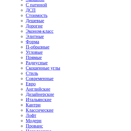
С патиной
ДСП
Стоимость
Дешевые
Дорогие
Эконом-класс
Элитные
Форма
П-образные
Угловые
Прямые
Радиусные
Скошенные углы
Стиль
Современные
Евро
Английские
Дизайнерские
Итальянские
Кантри
Классические
Лофт
Модерн
Прованс