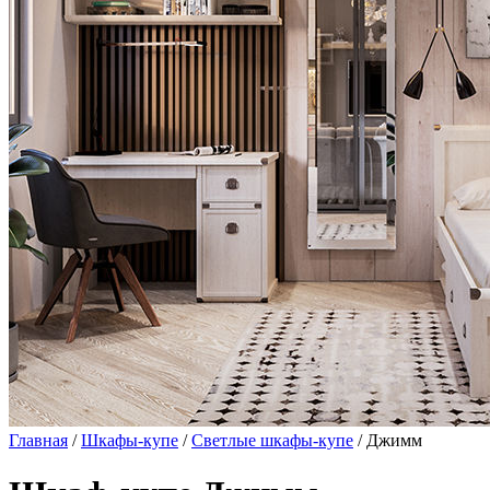
Главная
/
Шкафы-купе
/
Светлые шкафы-купе
/ Джимм