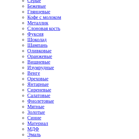
Серые
Бежевые
Глянцевые
Кофе с молоком
Металлик
Слоновая кость
Фуксия
Шоколад
Шампань
Оливковые
Оранжевые
Вишневые
Изумрудные
Венге
Ореховые
Янтарные
Сиреневые
Салатовые
Фиолетовые
Мятные
Золотые
Синие
Материал
МДФ
Эмаль