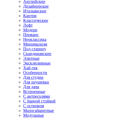
Английские
Дизайнерские
Итальянские
Кантри
Классические
Лофт
Модерн
Прованс
Неоклассика
Минимализм
Под старину
Скандинавские
Элитные
Эксклюзивные
Хай-тек
Особенности
Для студии
Для хрущевки
Для дачи
Встроенные
С антресолями
С барной стойкой
С островом
Малогабаритные
Модульные