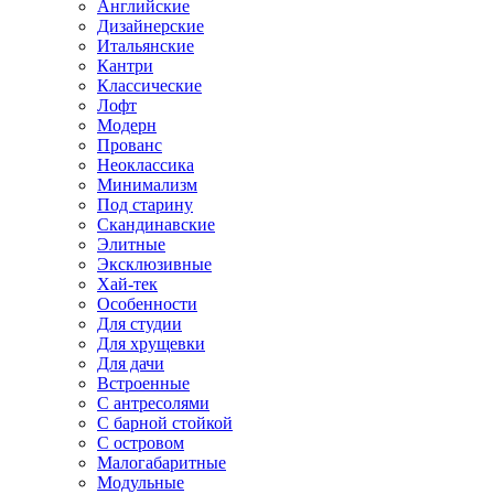
Английские
Дизайнерские
Итальянские
Кантри
Классические
Лофт
Модерн
Прованс
Неоклассика
Минимализм
Под старину
Скандинавские
Элитные
Эксклюзивные
Хай-тек
Особенности
Для студии
Для хрущевки
Для дачи
Встроенные
С антресолями
С барной стойкой
С островом
Малогабаритные
Модульные