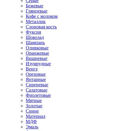
Серые
Бежевые
Глянцевые
Кофе с молоком
Металлик
Слоновая кость
Фуксия
Шоколад
Шампань
Оливковые
Оранжевые
Вишневые
Изумрудные
Венге
Ореховые
Янтарные
Сиреневые
Салатовые
Фиолетовые
Мятные
Золотые
Синие
Материал
МДФ
Эмаль