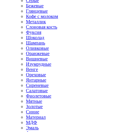
Серые
Бежевые
Глянцевые
Кофе с молоком
Металлик
Слоновая кость
Фуксия
Шоколад
Шампань
Оливковые
Оранжевые
Вишневые
Изумрудные
Венге
Ореховые
Янтарные
Сиреневые
Салатовые
Фиолетовые
Мятные
Золотые
Синие
Материал
МДФ
Эмаль