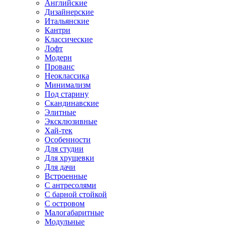
Английские
Дизайнерские
Итальянские
Кантри
Классические
Лофт
Модерн
Прованс
Неоклассика
Минимализм
Под старину
Скандинавские
Элитные
Эксклюзивные
Хай-тек
Особенности
Для студии
Для хрущевки
Для дачи
Встроенные
С антресолями
С барной стойкой
С островом
Малогабаритные
Модульные