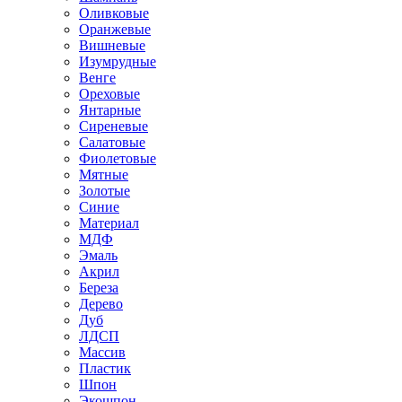
Оливковые
Оранжевые
Вишневые
Изумрудные
Венге
Ореховые
Янтарные
Сиреневые
Салатовые
Фиолетовые
Мятные
Золотые
Синие
Материал
МДФ
Эмаль
Акрил
Береза
Дерево
Дуб
ЛДСП
Массив
Пластик
Шпон
Экошпон