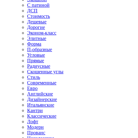
С патиной
ДСП
Стоимость
Дешевые
Дорогие
Эконом-класс
Элитные
Форма
П-образные
Угловые
Прямые
Радиусные
Скошенные углы
Стиль
Современные
Евро
Английские
Дизайнерские
Итальянские
Кантри
Классические
Лофт
Модерн
Прованс