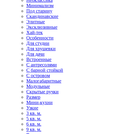
Неоклассика
Минимализм
Под старину
Скандинавские
Элитные
Эксклюзивные
Хай-тек
Особенности
Для студии
Для хрущевки
Для дачи
Встроенные
С антресолями
С барной стойкой
С островом
Малогабаритные
Модульные
Скрытые ручки
Размер
Мини-кухни
Узкие
3 кв. м.
5 кв. м.
6 кв. м.
9 кв. м.