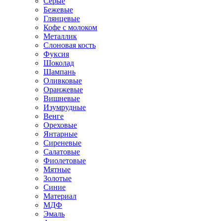
Серые
Бежевые
Глянцевые
Кофе с молоком
Металлик
Слоновая кость
Фуксия
Шоколад
Шампань
Оливковые
Оранжевые
Вишневые
Изумрудные
Венге
Ореховые
Янтарные
Сиреневые
Салатовые
Фиолетовые
Мятные
Золотые
Синие
Материал
МДФ
Эмаль