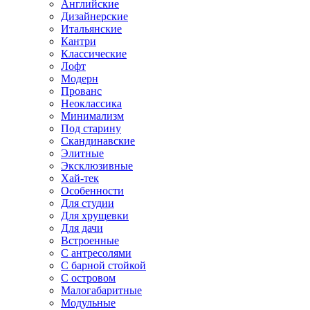
Английские
Дизайнерские
Итальянские
Кантри
Классические
Лофт
Модерн
Прованс
Неоклассика
Минимализм
Под старину
Скандинавские
Элитные
Эксклюзивные
Хай-тек
Особенности
Для студии
Для хрущевки
Для дачи
Встроенные
С антресолями
С барной стойкой
С островом
Малогабаритные
Модульные