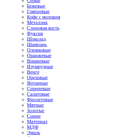
Серые
Бежевые
Глянцевые
Кофе с молоком
Металлик
Слоновая кость
Фуксия
Шоколад
Шампань
Оливковые
Оранжевые
Вишневые
Изумрудные
Венге
Ореховые
Янтарные
Сиреневые
Салатовые
Фиолетовые
Мятные
Золотые
Синие
Материал
МДФ
Эмаль