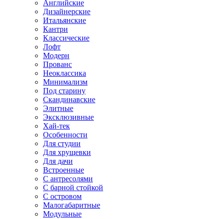
Английские
Дизайнерские
Итальянские
Кантри
Классические
Лофт
Модерн
Прованс
Неоклассика
Минимализм
Под старину
Скандинавские
Элитные
Эксклюзивные
Хай-тек
Особенности
Для студии
Для хрущевки
Для дачи
Встроенные
С антресолями
С барной стойкой
С островом
Малогабаритные
Модульные