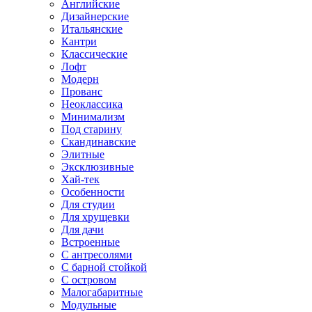
Английские
Дизайнерские
Итальянские
Кантри
Классические
Лофт
Модерн
Прованс
Неоклассика
Минимализм
Под старину
Скандинавские
Элитные
Эксклюзивные
Хай-тек
Особенности
Для студии
Для хрущевки
Для дачи
Встроенные
С антресолями
С барной стойкой
С островом
Малогабаритные
Модульные