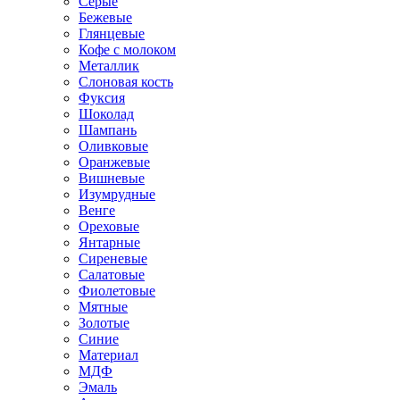
Серые
Бежевые
Глянцевые
Кофе с молоком
Металлик
Слоновая кость
Фуксия
Шоколад
Шампань
Оливковые
Оранжевые
Вишневые
Изумрудные
Венге
Ореховые
Янтарные
Сиреневые
Салатовые
Фиолетовые
Мятные
Золотые
Синие
Материал
МДФ
Эмаль