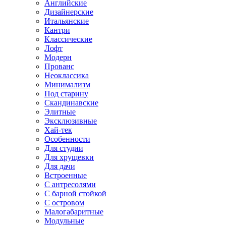
Английские
Дизайнерские
Итальянские
Кантри
Классические
Лофт
Модерн
Прованс
Неоклассика
Минимализм
Под старину
Скандинавские
Элитные
Эксклюзивные
Хай-тек
Особенности
Для студии
Для хрущевки
Для дачи
Встроенные
С антресолями
С барной стойкой
С островом
Малогабаритные
Модульные