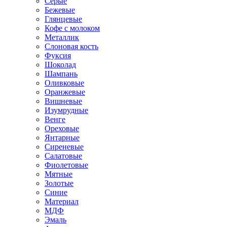
Серые
Бежевые
Глянцевые
Кофе с молоком
Металлик
Слоновая кость
Фуксия
Шоколад
Шампань
Оливковые
Оранжевые
Вишневые
Изумрудные
Венге
Ореховые
Янтарные
Сиреневые
Салатовые
Фиолетовые
Мятные
Золотые
Синие
Материал
МДФ
Эмаль