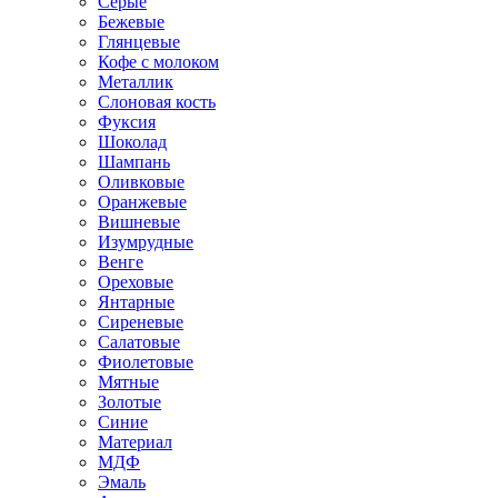
Серые
Бежевые
Глянцевые
Кофе с молоком
Металлик
Слоновая кость
Фуксия
Шоколад
Шампань
Оливковые
Оранжевые
Вишневые
Изумрудные
Венге
Ореховые
Янтарные
Сиреневые
Салатовые
Фиолетовые
Мятные
Золотые
Синие
Материал
МДФ
Эмаль