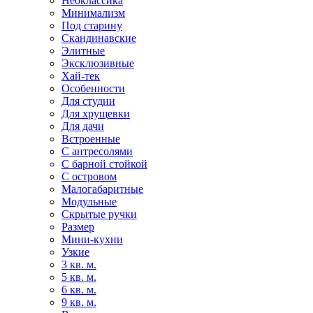
Неоклассика
Минимализм
Под старину
Скандинавские
Элитные
Эксклюзивные
Хай-тек
Особенности
Для студии
Для хрущевки
Для дачи
Встроенные
С антресолями
С барной стойкой
С островом
Малогабаритные
Модульные
Скрытые ручки
Размер
Мини-кухни
Узкие
3 кв. м.
5 кв. м.
6 кв. м.
9 кв. м.