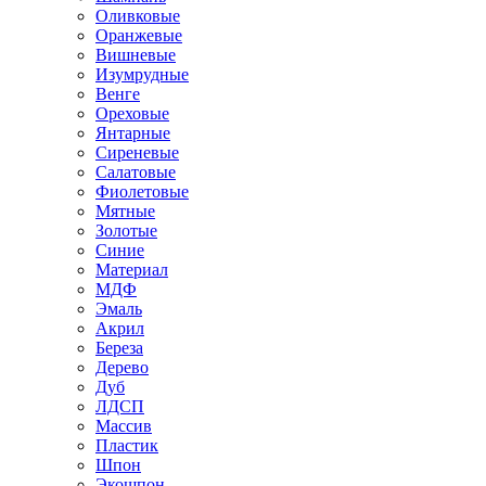
Оливковые
Оранжевые
Вишневые
Изумрудные
Венге
Ореховые
Янтарные
Сиреневые
Салатовые
Фиолетовые
Мятные
Золотые
Синие
Материал
МДФ
Эмаль
Акрил
Береза
Дерево
Дуб
ЛДСП
Массив
Пластик
Шпон
Экошпон