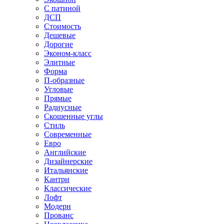
С патиной
ДСП
Стоимость
Дешевые
Дорогие
Эконом-класс
Элитные
Форма
П-образные
Угловые
Прямые
Радиусные
Скошенные углы
Стиль
Современные
Евро
Английские
Дизайнерские
Итальянские
Кантри
Классические
Лофт
Модерн
Прованс