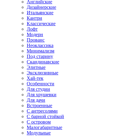
Английские
Дизайнерские
Итальянские
Кантри
Классические
Лофт
Модерн
Прованс
Неоклассика
Минимализм
Под старину
Скандинавские
Элитные
Эксклюзивные
Хай-тек
Особенности
Для студии
Для хрущевки
Для дачи
Встроенные
С антресолями
С барной стойкой
С островом
Малогабаритные
Модульные