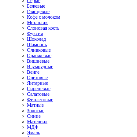
Серые
Бежевые
Глянцевые
Кофе с молоком
Металлик
Слоновая кость
Фуксия
Шоколад
Шампань
Оливковые
Оранжевые
Вишневые
Изумрудные
Венге
Ореховые
Янтарные
Сиреневые
Салатовые
Фиолетовые
Мятные
Золотые
Синие
Материал
МДФ
Эмаль