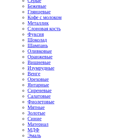
Серые
Бежевые
Глянцевые
Кофе с молоком
Металлик
Слоновая кость
Фуксия
Шоколад
Шампань
Оливковые
Оранжевые
Вишневые
Изумрудные
Венге
Ореховые
Янтарные
Сиреневые
Салатовые
Фиолетовые
Мятные
Золотые
Синие
Материал
МДФ
Эмаль