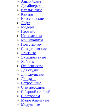
Английские
Дизайнерские
Итальянские
Кантри
Классические
Лофт
Модерн
Прованс
Неоклассика
Минимализм
Под старину
Скандинавские
Элитные
Эксклюзивные
Хай-тек
Особенности
Для студии
Для хрущевки
Для дачи
Встроенные
С антресолями
С барной стойкой
С островом
Малогабаритные
Модульные