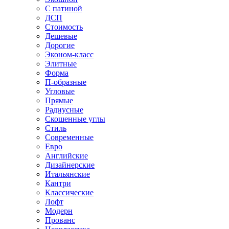
С патиной
ДСП
Стоимость
Дешевые
Дорогие
Эконом-класс
Элитные
Форма
П-образные
Угловые
Прямые
Радиусные
Скошенные углы
Стиль
Современные
Евро
Английские
Дизайнерские
Итальянские
Кантри
Классические
Лофт
Модерн
Прованс