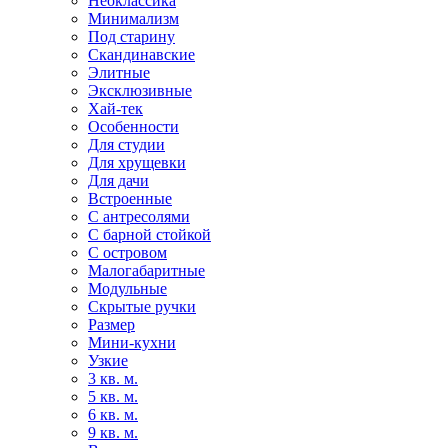
Неоклассика
Минимализм
Под старину
Скандинавские
Элитные
Эксклюзивные
Хай-тек
Особенности
Для студии
Для хрущевки
Для дачи
Встроенные
С антресолями
С барной стойкой
С островом
Малогабаритные
Модульные
Скрытые ручки
Размер
Мини-кухни
Узкие
3 кв. м.
5 кв. м.
6 кв. м.
9 кв. м.