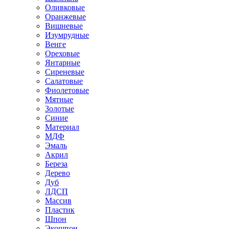
Оливковые
Оранжевые
Вишневые
Изумрудные
Венге
Ореховые
Янтарные
Сиреневые
Салатовые
Фиолетовые
Мятные
Золотые
Синие
Материал
МДФ
Эмаль
Акрил
Береза
Дерево
Дуб
ЛДСП
Массив
Пластик
Шпон
Экошпон