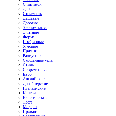
С патиной
ДСП
Стоимость
Дешевые
Дорогие
Эконом-класс
Элитные
Форма
П-образные
Угловые
Прямые
Радиусные
Скошенные углы
Стиль
Современные
Евро
Английские
Дизайнерские
Итальянские
Кантри
Классические
Лофт
Модерн
Прованс