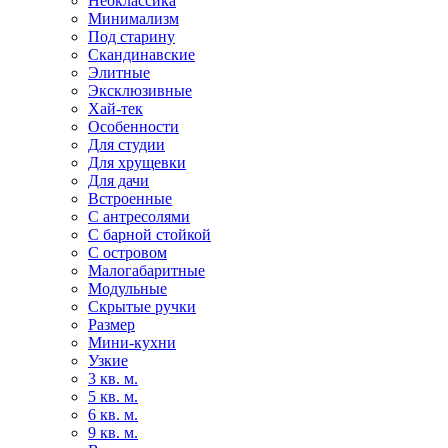
Неоклассика
Минимализм
Под старину
Скандинавские
Элитные
Эксклюзивные
Хай-тек
Особенности
Для студии
Для хрущевки
Для дачи
Встроенные
С антресолями
С барной стойкой
С островом
Малогабаритные
Модульные
Скрытые ручки
Размер
Мини-кухни
Узкие
3 кв. м.
5 кв. м.
6 кв. м.
9 кв. м.