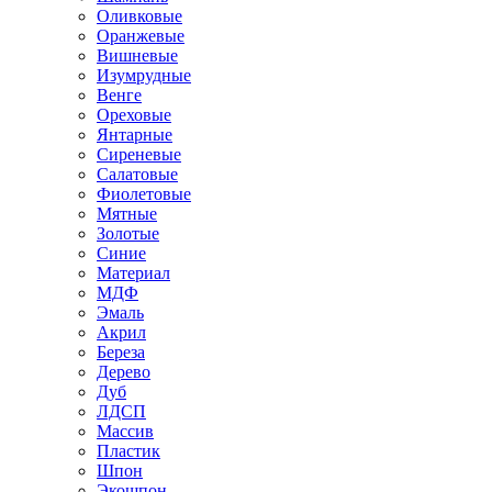
Оливковые
Оранжевые
Вишневые
Изумрудные
Венге
Ореховые
Янтарные
Сиреневые
Салатовые
Фиолетовые
Мятные
Золотые
Синие
Материал
МДФ
Эмаль
Акрил
Береза
Дерево
Дуб
ЛДСП
Массив
Пластик
Шпон
Экошпон