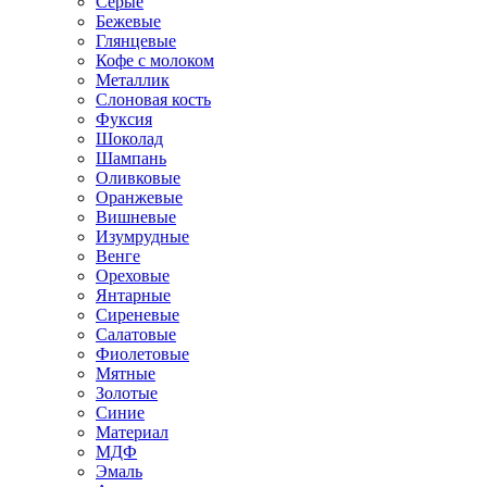
Серые
Бежевые
Глянцевые
Кофе с молоком
Металлик
Слоновая кость
Фуксия
Шоколад
Шампань
Оливковые
Оранжевые
Вишневые
Изумрудные
Венге
Ореховые
Янтарные
Сиреневые
Салатовые
Фиолетовые
Мятные
Золотые
Синие
Материал
МДФ
Эмаль