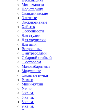
Неоклассика
Минимализм
Под старину
Скандинавские
Элитные
Эксклюзивные
Хай-тек
Особенности
Для студии
Для хрущевки
Для дачи
Встроенные
С антресолями
С барной стойкой
С островом
Малогабаритные
Модульные
Скрытые ручки
Размер
Мини-кухни
Узкие
3 кв. м.
5 кв. м.
6 кв. м.
9 кв. м.