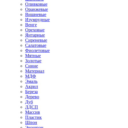
Оливковые
Оранжевые
Вишневые
Изумрудные
Венге
Ореховые
Янтарные
Сиреневые
Салатовые
Фиолетовые
Мятные
Золотые
Синие
Материал
МДФ
Эмаль
Акрил
Береза
Дерево
Дуб
ЛДСП
Массив
Пластик
Шпон
Экошпон