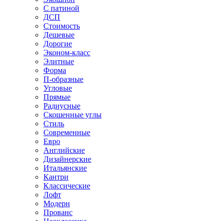
С патиной
ДСП
Стоимость
Дешевые
Дорогие
Эконом-класс
Элитные
Форма
П-образные
Угловые
Прямые
Радиусные
Скошенные углы
Стиль
Современные
Евро
Английские
Дизайнерские
Итальянские
Кантри
Классические
Лофт
Модерн
Прованс