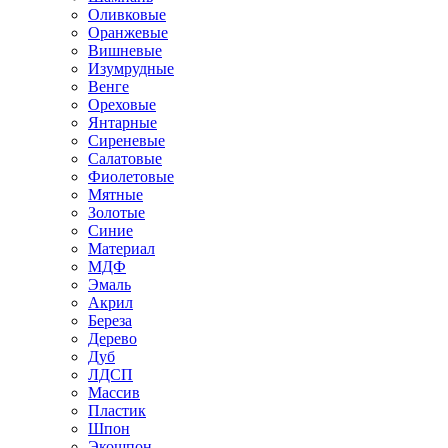
Оливковые
Оранжевые
Вишневые
Изумрудные
Венге
Ореховые
Янтарные
Сиреневые
Салатовые
Фиолетовые
Мятные
Золотые
Синие
Материал
МДФ
Эмаль
Акрил
Береза
Дерево
Дуб
ЛДСП
Массив
Пластик
Шпон
Экошпон