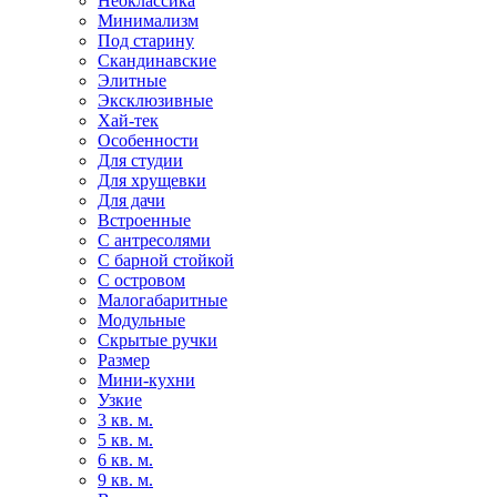
Неоклассика
Минимализм
Под старину
Скандинавские
Элитные
Эксклюзивные
Хай-тек
Особенности
Для студии
Для хрущевки
Для дачи
Встроенные
С антресолями
С барной стойкой
С островом
Малогабаритные
Модульные
Скрытые ручки
Размер
Мини-кухни
Узкие
3 кв. м.
5 кв. м.
6 кв. м.
9 кв. м.