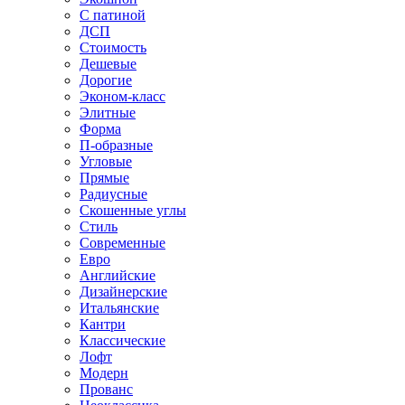
С патиной
ДСП
Стоимость
Дешевые
Дорогие
Эконом-класс
Элитные
Форма
П-образные
Угловые
Прямые
Радиусные
Скошенные углы
Стиль
Современные
Евро
Английские
Дизайнерские
Итальянские
Кантри
Классические
Лофт
Модерн
Прованс